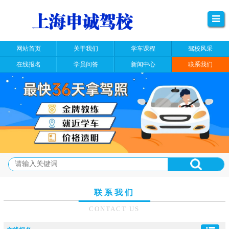
网站首页
关于我们
学车课程
驾校风采
在线报名
学员问答
新闻中心
联系我们
联系我们
CONTACT US