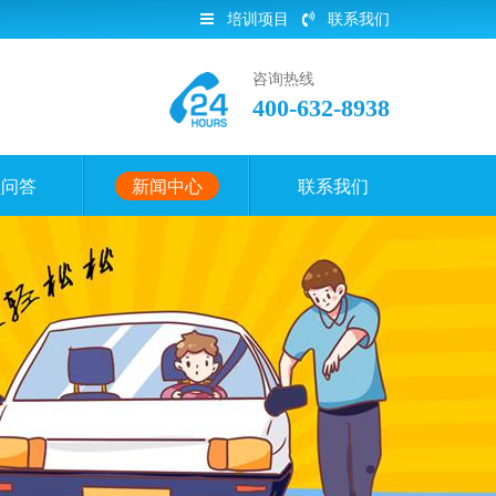
培训项目
联系我们
咨询热线
400-632-8938
员问答
新闻中心
联系我们