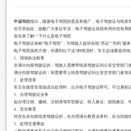
申诚驾校
指出，随着电子驾照的普及和推广，电子驾驶证与纸质
但尽管如此，提醒广大拿证学员：电子驾驶证虽然有用但也有局
首先来了解一下什么是电子驾照
电子驾驶证俗称“电子驾照”，为驾驶人提供在线“亮证”“亮码”服务
电子驾照虽然方便，但遇到以下这5种情况时，车主必须要提供纸
1、现场执法检查
非满分扣留驾驶证的：驾驶人需携带纸质驾驶证到公安交管部门
满分扣留驾驶证的：则需要带上纸质驾驶证到公安交管部门参加
2、处理违章
车主在接受非现场违法处理时，出示电子驾驶证即可。不过累积
3、办理驾驶证业务
如办理注销、撤销、注销准驾车型换证、转入换证、损毁换证、
4、安全教育
对存在未扣留纸质驾驶证的，在办理满分教育业务时，应当扣留
5、处理交通事故