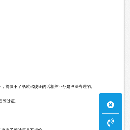
证，提供不了纸质驾驶证的话相关业务是没法办理的。
质驾驶证。